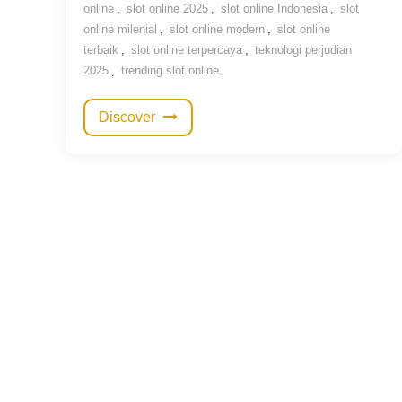
online
,
slot online 2025
,
slot online Indonesia
,
slot
online milenial
,
slot online modern
,
slot online
terbaik
,
slot online terpercaya
,
teknologi perjudian
2025
,
trending slot online
Discover