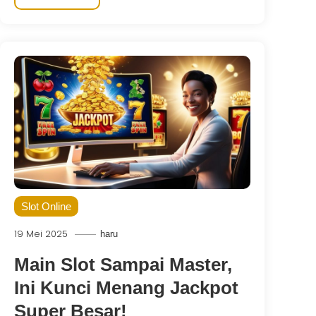
Slot Online
19 Mei 2025
haru
Main Slot Sampai Master,
Ini Kunci Menang Jackpot
Super Besar!