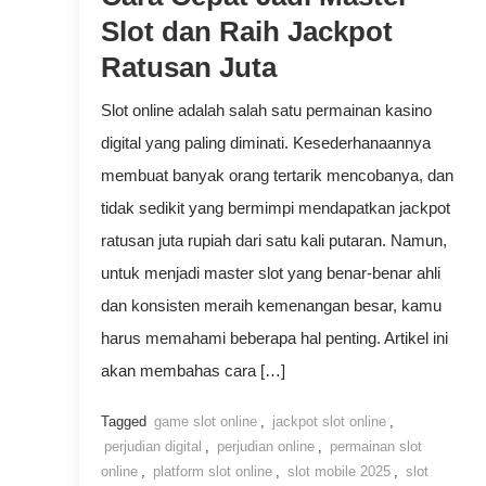
Slot dan Raih Jackpot
Ratusan Juta
Slot online adalah salah satu permainan kasino
digital yang paling diminati. Kesederhanaannya
membuat banyak orang tertarik mencobanya, dan
tidak sedikit yang bermimpi mendapatkan jackpot
ratusan juta rupiah dari satu kali putaran. Namun,
untuk menjadi master slot yang benar-benar ahli
dan konsisten meraih kemenangan besar, kamu
harus memahami beberapa hal penting. Artikel ini
akan membahas cara […]
Tagged
game slot online
,
jackpot slot online
,
perjudian digital
,
perjudian online
,
permainan slot
online
,
platform slot online
,
slot mobile 2025
,
slot