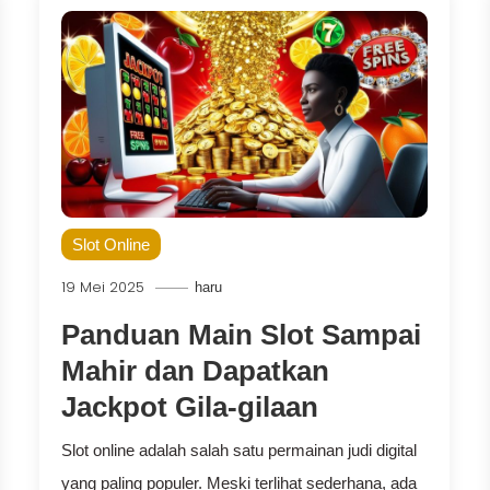
Slot Online
19 Mei 2025
haru
Panduan Main Slot Sampai
Mahir dan Dapatkan
Jackpot Gila-gilaan
Slot online adalah salah satu permainan judi digital
yang paling populer. Meski terlihat sederhana, ada