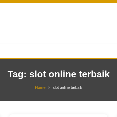
Tag:
slot online terbaik
Home
slot online terbaik