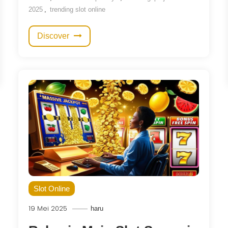
2025
,
trending slot online
Discover
Slot Online
19 Mei 2025
haru