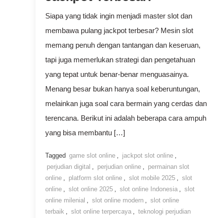
Siapa yang tidak ingin menjadi master slot dan
membawa pulang jackpot terbesar? Mesin slot
memang penuh dengan tantangan dan keseruan,
tapi juga memerlukan strategi dan pengetahuan
yang tepat untuk benar-benar menguasainya.
Menang besar bukan hanya soal keberuntungan,
melainkan juga soal cara bermain yang cerdas dan
terencana. Berikut ini adalah beberapa cara ampuh
yang bisa membantu […]
Tagged
game slot online
,
jackpot slot online
,
perjudian digital
,
perjudian online
,
permainan slot
online
,
platform slot online
,
slot mobile 2025
,
slot
online
,
slot online 2025
,
slot online Indonesia
,
slot
online milenial
,
slot online modern
,
slot online
terbaik
,
slot online terpercaya
,
teknologi perjudian